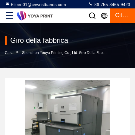
Eileen01@cnwristbands.com
86-755-8465-9423
Citazione
Giro della fabbrica
>
Casa
Shenzhen Youya Printing Co., Ltd. Giro Della Fabbrica