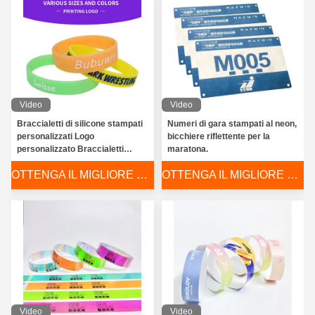
Video
Video
Braccialetti di silicone stampati
Numeri di gara stampati al neon,
personalizzati Logo
bicchiere riflettente per la
personalizzato Braccialetti
maratona.
colorati
OTTENGA IL MIGLIORE PREZZO
OTTENGA IL MIGLIORE PREZZO
Video
Video