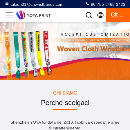
Eileen01@cnwristbands.com
86-755-8465-9423
Citazione
CHI SIAMO
Perché scelgaci
Shenzhen YOYA fondata nel 2010, fabbrica ospedali e aree
di intrattenimento.