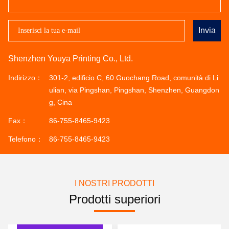
Invia
Shenzhen Youya Printing Co., Ltd.
Indirizzo：
301-2, edificio C, 60 Guochang Road, comunità di Li
ulian, via Pingshan, Pingshan, Shenzhen, Guangdon
g, Cina
Fax：
86-755-8465-9423
Telefono：
86-755-8465-9423
I NOSTRI PRODOTTI
Prodotti superiori