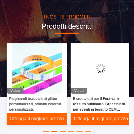
as Sam,
Disney, Marvel
I NOSTRI PRODOTTI
Prodotti descritti
events, etc
+
Clienti serviti
Video
Video
Pieghevoli braccialetti glitter
Braccialetti per il Festival in
personalizzati, brillanti colorati
tessuto sublimato, Braccialetti
personalizzati.
per eventi in tessuto OEM
personalizzati
o
Ottenga il migliore prezzo
Ottenga il migliore prezzo