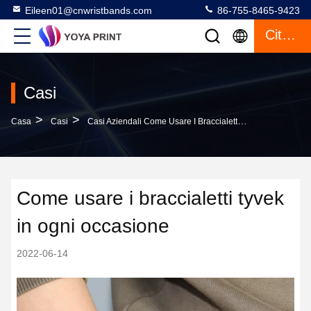
Eileen01@cnwristbands.com
86-755-8465-9423
Citazione
Casi
>
>
Casa
Casi
Casi Aziendali Come Usare I Braccialetti Tyvek In Ogni Occasione
Come usare i braccialetti tyvek
in ogni occasione
2022-06-14