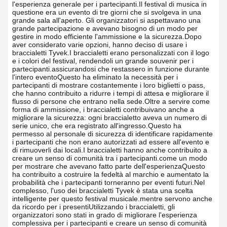
l'esperienza generale per i partecipanti.
Il festival di musica in
questione era un evento di tre giorni che si svolgeva in una
grande sala all'aperto. Gli organizzatori si aspettavano una
grande partecipazione e avevano bisogno di un modo per
gestire in modo efficiente l'ammissione e la sicurezza.Dopo
aver considerato varie opzioni, hanno deciso di usare i
braccialetti Tyvek.
I braccialetti erano personalizzati con il logo
e i colori del festival, rendendoli un grande souvenir per i
partecipanti.assicurandosi che restassero in funzione durante
l'intero eventoQuesto ha eliminato la necessità per i
partecipanti di mostrare costantemente i loro biglietti o pass,
che hanno contribuito a ridurre i tempi di attesa e migliorare il
flusso di persone che entrano nella sede.
Oltre a servire come
forma di ammissione, i braccialetti contribuivano anche a
migliorare la sicurezza: ogni braccialetto aveva un numero di
serie unico, che era registrato all'ingresso.Questo ha
permesso al personale di sicurezza di identificare rapidamente
i partecipanti che non erano autorizzati ad essere all'evento e
di rimuoverli dai locali.
I braccialetti hanno anche contribuito a
creare un senso di comunità tra i partecipanti.come un modo
per mostrare che avevano fatto parte dell'esperienzaQuesto
ha contribuito a costruire la fedeltà al marchio e aumentato la
probabilità che i partecipanti torneranno per eventi futuri.
Nel
complesso, l'uso dei braccialetti Tyvek è stata una scelta
intelligente per questo festival musicale.mentre servono anche
da ricordo per i presentiUtilizzando i braccialetti, gli
organizzatori sono stati in grado di migliorare l'esperienza
complessiva per i partecipanti e creare un senso di comunità