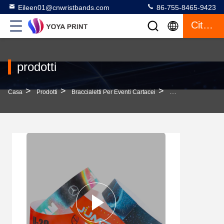
Eileen01@cnwristbands.com
86-755-8465-9423
Citazione
prodotti
>
>
>
Casa
Prodotti
Braccialetti Per Eventi Cartacei
Braccialetti Leggeri