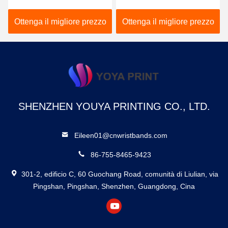
resistenti al calore con
Wristbands impermeabili
materiale Tyvek
DuPont Tyvek
Ottenga il migliore prezzo
Ottenga il migliore prezzo
SHENZHEN YOUYA PRINTING CO., LTD.
Eileen01@cnwristbands.com
86-755-8465-9423
301-2, edificio C, 60 Guochang Road, comunità di Liulian, via
Pingshan, Pingshan, Shenzhen, Guangdong, Cina