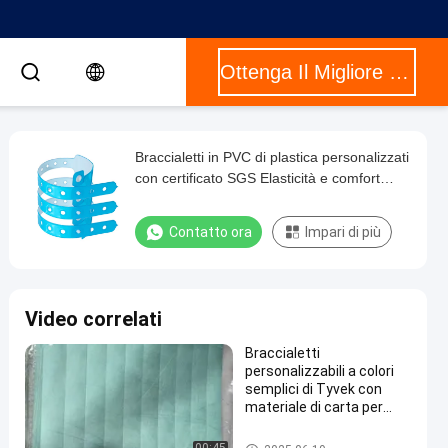
Ottenga Il Migliore Prezzo
Braccialetti in PVC di plastica personalizzati
con certificato SGS Elasticità e comfort
braccialetti in PVC
Contatto ora
Impari di più
Video correlati
Braccialetti
personalizzabili a colori
semplici di Tyvek con
materiale di carta per
sicurezza di eventi
durevole e impermeabile
Braccialetti di carta Tyvek