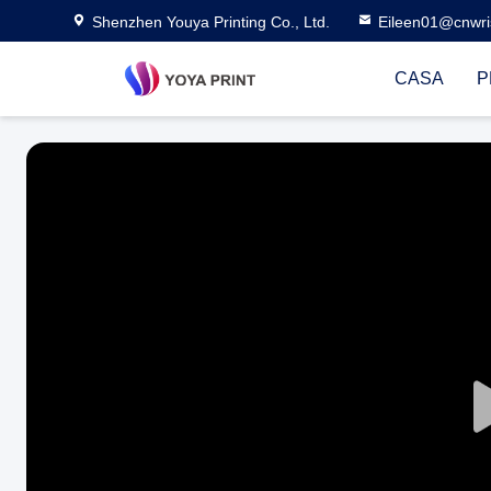
Shenzhen Youya Printing Co., Ltd.
Eileen01@cnwri
CASA
P