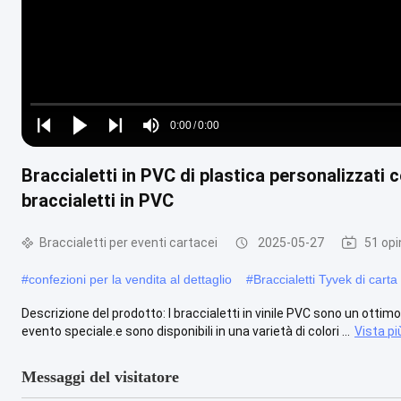
Loaded
:
0%
0:00
/
0:00
Play
Play
Play
Mute
Current
Duration
next
next
Braccialetti in PVC di plastica personalizzati 
Time
braccialetti in PVC
Braccialetti per eventi cartacei
2025-05-27
51 opi
#
confezioni per la vendita al dettaglio
#
Braccialetti Tyvek di carta
Descrizione del prodotto: I braccialetti in vinile PVC sono un ott
evento speciale.e sono disponibili in una varietà di colori ...
Vista pi
Messaggi del visitatore