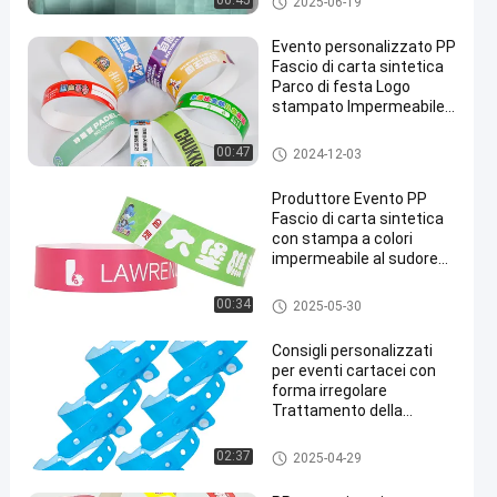
00:45
2025-06-19
Evento personalizzato PP
Fascio di carta sintetica
Parco di festa Logo
stampato Impermeabile
resistente al sudore
Ingresso Fasci di ingresso
Braccialetti per eventi cartacei
00:47
2024-12-03
en
Produttore Evento PP
Fascio di carta sintetica
con stampa a colori
impermeabile al sudore
resistente
all'ammissione Fascio di
Braccialetti per eventi cartacei
00:34
2025-05-30
polso
Consigli personalizzati
per eventi cartacei con
forma irregolare
Trattamento della
superficie lucidata
Braccialetti per eventi cartacei
02:37
2025-04-29