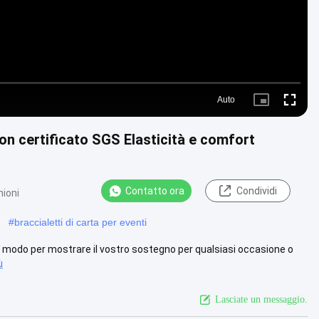
Auto
Picture-
Fullscre
in-
Picture
con certificato SGS Elasticità e comfort
Contatto ora
Condividi
nioni
#
braccialetti di carta per eventi
imo modo per mostrare il vostro sostegno per qualsiasi occasione o
ù
Lasciate un messaggio.