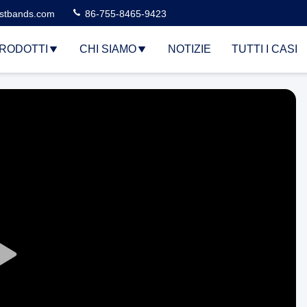
stbands.com
86-755-8465-9423
RODOTTI
CHI SIAMO
NOTIZIE
TUTTI I CASI
Play
Video