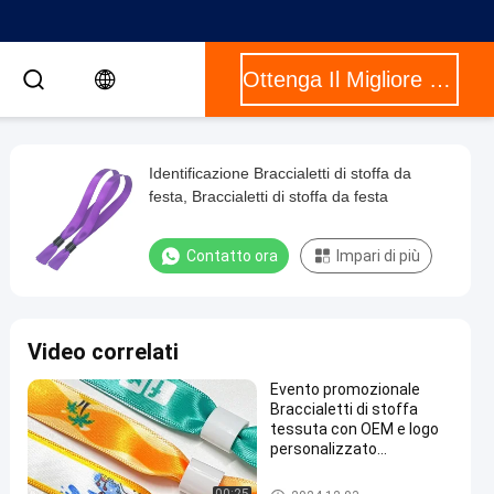
Ottenga Il Migliore Prezzo
Identificazione Braccialetti di stoffa da
festa, Braccialetti di stoffa da festa
Contatto ora
Impari di più
Video correlati
Evento promozionale
Braccialetti di stoffa
tessuta con OEM e logo
personalizzato
accettabili
Pieghe di tessuto