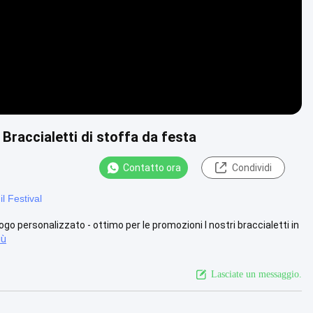
 Braccialetti di stoffa da festa
Contatto ora
Condividi
il Festival
go personalizzato - ottimo per le promozioni I nostri braccialetti in
iù
Lasciate un messaggio.