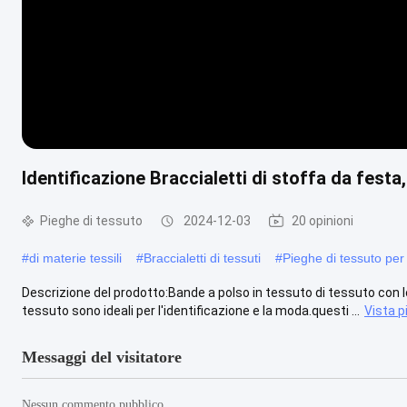
Identificazione Braccialetti di stoffa da festa,
Pieghe di tessuto
2024-12-03
20 opinioni
#
di materie tessili
#
Braccialetti di tessuti
#
Pieghe di tessuto per 
Descrizione del prodotto:Bande a polso in tessuto di tessuto con lo
tessuto sono ideali per l'identificazione e la moda.questi ...
Vista p
Messaggi del visitatore
Nessun commento pubblico