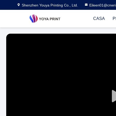
Shenzhen Youya Printing Co., Ltd.
Eileen01@cnwri
CASA
P