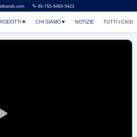
stbands.com
86-755-8465-9423
RODOTTI
CHI SIAMO
NOTIZIE
TUTTI I CASI
Play
Video