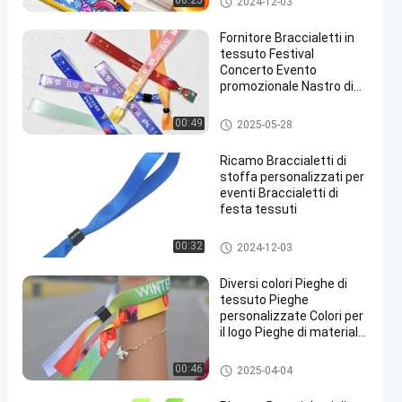
00:25
2024-12-03
Fornitore Braccialetti in
tessuto Festival
Concerto Evento
promozionale Nastro di
tessuto con vari disegni
Pieghe di tessuto
00:49
2025-05-28
Ricamo Braccialetti di
stoffa personalizzati per
eventi Braccialetti di
festa tessuti
Pieghe di tessuto
00:32
2024-12-03
Diversi colori Pieghe di
tessuto Pieghe
personalizzate Colori per
il logo Pieghe di materiale
poliestere
Pieghe di tessuto
00:46
2025-04-04