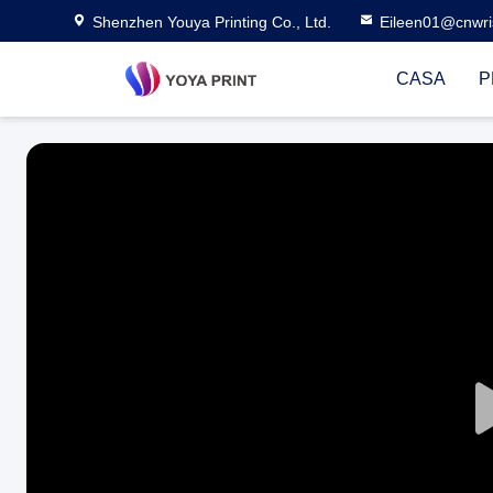
Shenzhen Youya Printing Co., Ltd.
Eileen01@cnwri
CASA
P