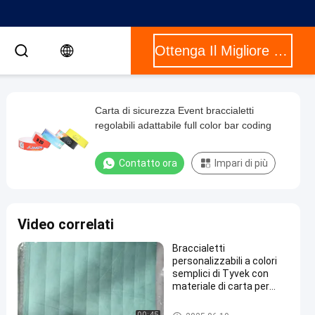
Ottenga Il Migliore Prezzo
Carta di sicurezza Event braccialetti
regolabili adattabile full color bar coding
Contatto ora
Impari di più
Video correlati
Braccialetti
personalizzabili a colori
semplici di Tyvek con
materiale di carta per
sicurezza di eventi
durevole e impermeabile
Braccialetti di carta Tyvek