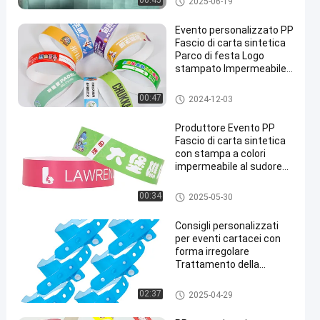
00:45
2025-06-19
Evento personalizzato PP
Fascio di carta sintetica
Parco di festa Logo
stampato Impermeabile
resistente al sudore
Ingresso Fasci di ingresso
Braccialetti per eventi cartacei
00:47
2024-12-03
Produttore Evento PP
Fascio di carta sintetica
con stampa a colori
impermeabile al sudore
resistente
all'ammissione Fascio di
Braccialetti per eventi cartacei
00:34
2025-05-30
polso
Consigli personalizzati
per eventi cartacei con
forma irregolare
Trattamento della
superficie lucidata
Braccialetti per eventi cartacei
02:37
2025-04-29