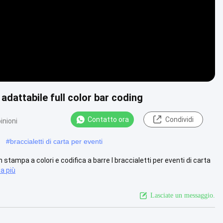
 adattabile full color bar coding
Contatto ora
Condividi
inioni
#
braccialetti di carta per eventi
stampa a colori e codifica a barre I braccialetti per eventi di carta
a più
Lasciate un messaggio.