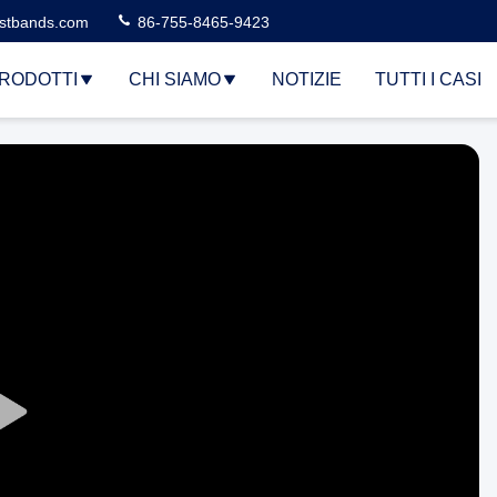
stbands.com
86-755-8465-9423
RODOTTI
CHI SIAMO
NOTIZIE
TUTTI I CASI
Play
Video