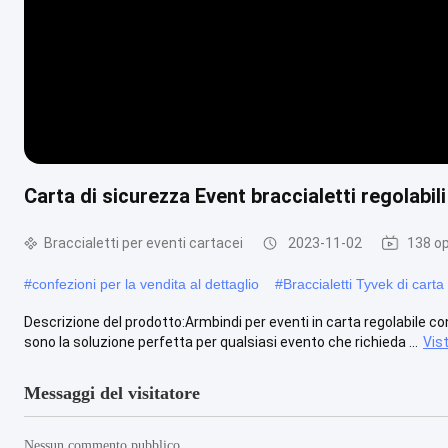
Carta di sicurezza Event braccialetti regolabili
Braccialetti per eventi cartacei
2023-11-02
138 op
#
confezioni per la vendita al dettaglio
#
Braccialetti Tyvek di carta
Descrizione del prodotto:Armbindi per eventi in carta regolabile con 
sono la soluzione perfetta per qualsiasi evento che richieda ...
Vist
Messaggi del visitatore
Nessun commento pubblico