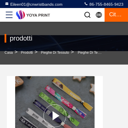
Eileen01@cnwristbands.com
86-755-8465-9423
Citazione
prodotti
>
>
>
Casa
Prodotti
Pieghe Di Tessuto
Pieghe Di Tessuto Tessuto Braccialetti Braccialetto Per Diversi Eventi Regolabile OEM Usa E Getta Accettato Stampato Su Un Lato O Due