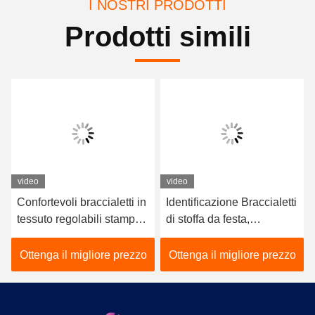
I NOSTRI PRODOTTI
Prodotti simili
video
video
Confortevoli braccialetti in
Identificazione Braccialetti
tessuto regolabili stampati
di stoffa da festa,
a colori
Braccialetti di stoffa da
festa
Ottenga il migliore prezzo
Ottenga il migliore prezzo